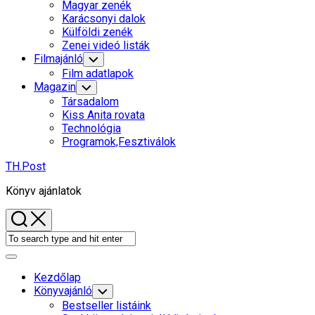
Child
Magyar zenék
Menu
Karácsonyi dalok
Külföldi zenék
Zenei videó listák
Filmajánló
Toggle
Child
Film adatlapok
Menu
Magazin
Toggle
Child
Társadalom
Menu
Kiss Anita rovata
Technológia
Programok,Fesztiválok
TH.Post
Könyv ajánlatok
Expand
Menu
Kezdőlap
Current
Könyvajánló
Toggle
Child
Page
Bestseller listáink
Menu