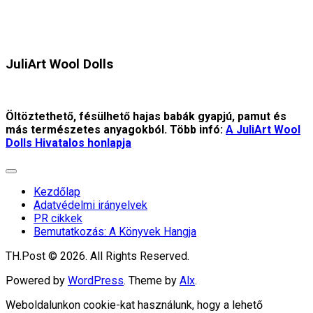
JuliArt Wool Dolls
Öltöztethető, fésülhető hajas babák gyapjú, pamut és
más természetes anyagokból. Több infó:
A JuliArt Wool
Dolls Hivatalos honlapja
Expand
Menu
Kezdőlap
Adatvédelmi irányelvek
PR cikkek
Bemutatkozás: A Könyvek Hangja
TH.Post © 2026. All Rights Reserved.
Powered by
WordPress
. Theme by
Alx
.
Weboldalunkon cookie-kat használunk, hogy a lehető