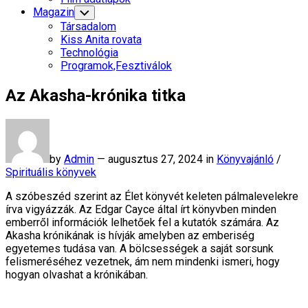
Menu
Magazin
Toggle
Child
Társadalom
Menu
Kiss Anita rovata
Technológia
Programok,Fesztiválok
Az Akasha-krónika titka
by
Admin
—
augusztus 27, 2024 in
Könyvajánló
/
Spirituális könyvek
A szóbeszéd szerint az Élet könyvét keleten pálmalevelekre
írva vigyázzák. Az Edgar Cayce által írt könyvben minden
emberről információk lelhetőek fel a kutatók számára. Az
Akasha krónikának is hívják amelyben az emberiség
egyetemes tudása van. A bölcsességek a saját sorsunk
felismeréséhez vezetnek, ám nem mindenki ismeri, hogy
hogyan olvashat a krónikában.