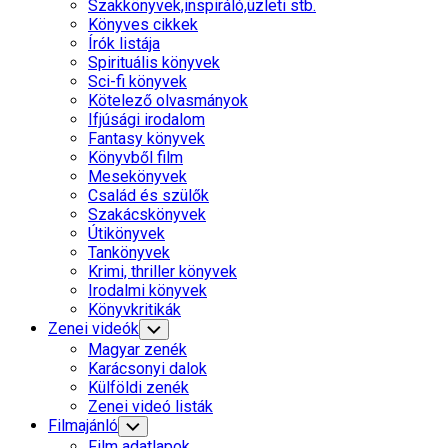
Parent
Szakkönyvek,inspiráló,üzleti stb.
Könyves cikkek
Írók listája
Current
Spirituális könyvek
Page
Sci-fi könyvek
Parent
Kötelező olvasmányok
Ifjúsági irodalom
Fantasy könyvek
Könyvből film
Mesekönyvek
Család és szülők
Szakácskönyvek
Útikönyvek
Tankönyvek
Krimi, thriller könyvek
Irodalmi könyvek
Könyvkritikák
Zenei videók
Toggle
Child
Magyar zenék
Menu
Karácsonyi dalok
Külföldi zenék
Zenei videó listák
Filmajánló
Toggle
Child
Film adatlapok