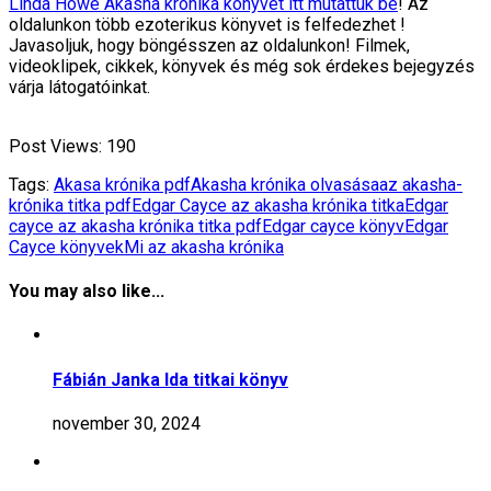
Linda Howe Akasha krónika könyvét itt mutattuk be
! Az
oldalunkon több ezoterikus könyvet is felfedezhet !
Javasoljuk, hogy böngésszen az oldalunkon! Filmek,
videoklipek, cikkek, könyvek és még sok érdekes bejegyzés
várja látogatóinkat.
Post Views:
190
Tags:
Akasa krónika pdf
Akasha krónika olvasása
az akasha-
krónika titka pdf
Edgar Cayce az akasha krónika titka
Edgar
cayce az akasha krónika titka pdf
Edgar cayce könyv
Edgar
Cayce könyvek
Mi az akasha krónika
You may also like...
Fábián Janka Ida titkai könyv
november 30, 2024