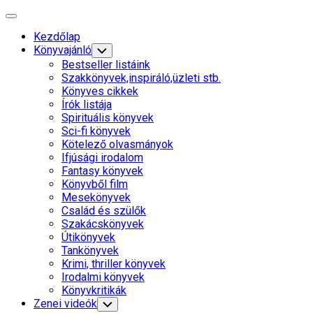
Skip
Expand
to
Menu
Kezdőlap
content
Current
Könyvajánló
Toggle
Child
Page
Bestseller listáink
Menu
Parent
Szakkönyvek,inspiráló,üzleti stb.
Könyves cikkek
Írók listája
Current
Spirituális könyvek
Page
Sci-fi könyvek
Parent
Kötelező olvasmányok
Ifjúsági irodalom
Fantasy könyvek
Könyvből film
Mesekönyvek
Család és szülők
Szakácskönyvek
Útikönyvek
Tankönyvek
Krimi, thriller könyvek
Irodalmi könyvek
Könyvkritikák
Zenei videók
Toggle