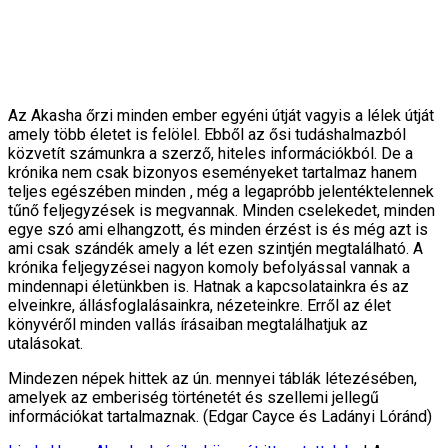
Az Akasha őrzi minden ember egyéni útját vagyis a lélek útját
amely több életet is felölel. Ebből az ősi tudáshalmazból
közvetít számunkra a szerző, hiteles információkból. De a
krónika nem csak bizonyos eseményeket tartalmaz hanem
teljes egészében minden , még a legapróbb jelentéktelennek
tűnő feljegyzések is megvannak. Minden cselekedet, minden
egye szó ami elhangzott, és minden érzést is és még azt is
ami csak szándék amely a lét ezen szintjén megtalálható. A
krónika feljegyzései nagyon komoly befolyással vannak a
mindennapi életünkben is. Hatnak a kapcsolatainkra és az
elveinkre, állásfoglalásainkra, nézeteinkre. Erről az élet
könyvéről minden vallás írásaiban megtalálhatjuk az
utalásokat.
Mindezen népek hittek az ún. mennyei táblák létezésében,
amelyek az emberiség történetét és szellemi jellegű
információkat tartalmaznak. (Edgar Cayce és Ladányi Lóránd)