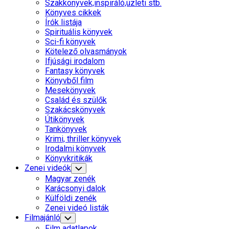
Szakkönyvek,inspiráló,üzleti stb.
Könyves cikkek
Írók listája
Spirituális könyvek
Sci-fi könyvek
Kötelező olvasmányok
Ifjúsági irodalom
Fantasy könyvek
Könyvből film
Mesekönyvek
Család és szülők
Szakácskönyvek
Útikönyvek
Tankönyvek
Krimi, thriller könyvek
Irodalmi könyvek
Könyvkritikák
Zenei videók
Toggle
Child
Magyar zenék
Menu
Karácsonyi dalok
Külföldi zenék
Zenei videó listák
Filmajánló
Toggle
Child
Film adatlapok