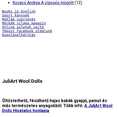
Kovács Andrea A vízesés mögött
(12)
Books in English
Sport könyvek
Reklám szervezés
Márkák világa magazin
Online üzletek sajtó
THpost Facebook oldalunk
Duguláselhárítás
JuliArt Wool Dolls
Öltöztethető, fésülhető hajas babák gyapjú, pamut és
más természetes anyagokból. Több infó:
A JuliArt Wool
Dolls Hivatalos honlapja