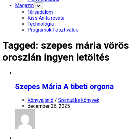
Menu
Magazin
Toggle
Child
Társadalom
Menu
Kiss Anita rovata
Technológia
Programok,Fesztiválok
Tagged:
szepes mária vörös
oroszlán ingyen letöltés
Szepes Mária A tibeti orgona
Könyvajánló
/
Spirituális könyvek
december 26, 2025