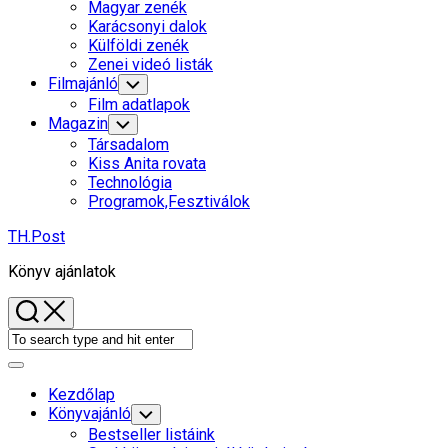
Child
Magyar zenék
Menu
Karácsonyi dalok
Külföldi zenék
Zenei videó listák
Filmajánló
Toggle
Child
Film adatlapok
Menu
Magazin
Toggle
Child
Társadalom
Menu
Kiss Anita rovata
Technológia
Programok,Fesztiválok
TH.Post
Könyv ajánlatok
Expand
Menu
Kezdőlap
Könyvajánló
Toggle
Child
Bestseller listáink
Menu