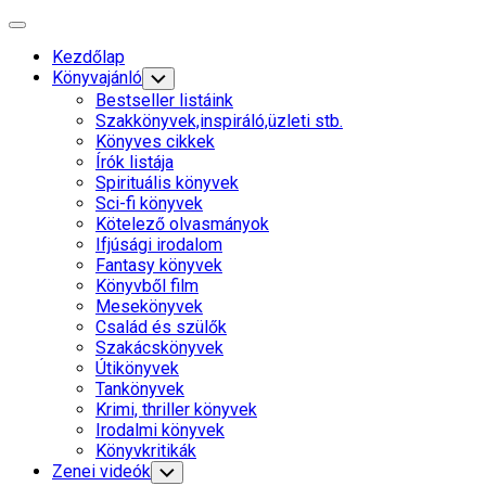
Skip
Expand
to
Menu
Kezdőlap
content
Könyvajánló
Toggle
Child
Bestseller listáink
Menu
Szakkönyvek,inspiráló,üzleti stb.
Könyves cikkek
Írók listája
Spirituális könyvek
Sci-fi könyvek
Kötelező olvasmányok
Ifjúsági irodalom
Fantasy könyvek
Könyvből film
Mesekönyvek
Család és szülők
Szakácskönyvek
Útikönyvek
Tankönyvek
Krimi, thriller könyvek
Irodalmi könyvek
Könyvkritikák
Zenei videók
Toggle