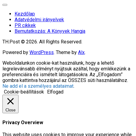
Expand
Menu
Kezdőlap
Adatvédelmi irányelvek
PR cikkek
Bemutatkozás: A Könyvek Hangja
TH.Post © 2026. All Rights Reserved.
Powered by
WordPress
. Theme by
Alx
.
Weboldalunkon cookie-kat használunk, hogy a lehető
legrelevánsabb élményt nyújtsuk azáltal, hogy emlékezünk a
preferenciáira és ismételt látogatásokra. Az „Elfogadom”
gombra kattintva hozzájárul az ÖSSZES süti használatához.
Ne add el a személyes adataimat
.
Cookie-beállítások
Elfogad
Close
Privacy Overview
This website uses cookies to improve your experience while