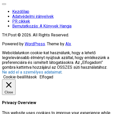
Expand
Menu
Kezdőlap
Adatvédelmi irányelvek
PR cikkek
Bemutatkozás: A Könyvek Hangja
TH.Post © 2026. All Rights Reserved.
Powered by
WordPress
. Theme by
Alx
.
Weboldalunkon cookie-kat használunk, hogy a lehető
legrelevánsabb élményt nyújtsuk azáltal, hogy emlékezünk a
preferenciáira és ismételt látogatásokra. Az „Elfogadom”
gombra kattintva hozzájárul az ÖSSZES süti használatához.
Ne add el a személyes adataimat
.
Cookie-beállítások
Elfogad
Close
Privacy Overview
This website uses cookies to improve your experience while