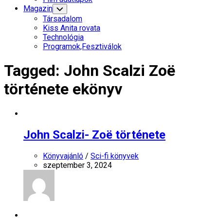
Menu
Magazin
Toggle
Child
Társadalom
Menu
Kiss Anita rovata
Technológia
Programok,Fesztiválok
Tagged:
John Scalzi Zoë
története ekönyv
John Scalzi- Zoë története
Könyvajánló
/
Sci-fi könyvek
szeptember 3, 2024