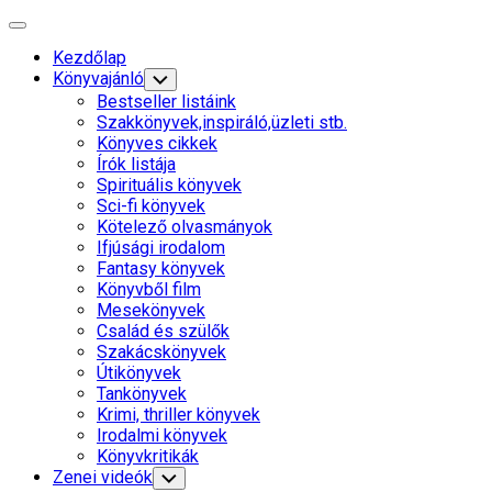
Skip
Expand
to
Menu
Kezdőlap
content
Könyvajánló
Toggle
Child
Bestseller listáink
Menu
Szakkönyvek,inspiráló,üzleti stb.
Könyves cikkek
Írók listája
Spirituális könyvek
Sci-fi könyvek
Kötelező olvasmányok
Ifjúsági irodalom
Fantasy könyvek
Könyvből film
Mesekönyvek
Család és szülők
Szakácskönyvek
Útikönyvek
Tankönyvek
Krimi, thriller könyvek
Irodalmi könyvek
Könyvkritikák
Zenei videók
Toggle