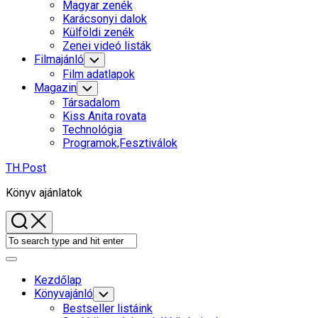
Child
Magyar zenék
Menu
Karácsonyi dalok
Külföldi zenék
Zenei videó listák
Filmajánló
Toggle
Child
Film adatlapok
Menu
Magazin
Toggle
Child
Társadalom
Menu
Kiss Anita rovata
Technológia
Programok,Fesztiválok
TH.Post
Könyv ajánlatok
Expand
Menu
Kezdőlap
Könyvajánló
Toggle
Child
Bestseller listáink
Menu