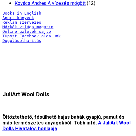
Kovács Andrea A vízesés mögött
(12)
Books in English
Sport könyvek
Reklám szervezés
Márkák világa magazin
Online üzletek sajtó
THpost Facebook oldalunk
Duguláselhárítás
JuliArt Wool Dolls
Öltöztethető, fésülhető hajas babák gyapjú, pamut és
más természetes anyagokból. Több infó:
A JuliArt Wool
Dolls Hivatalos honlapja