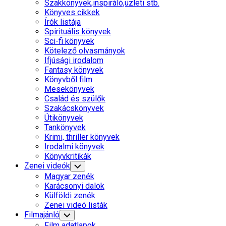
Szakkönyvek,inspiráló,üzleti stb.
Könyves cikkek
Írók listája
Spirituális könyvek
Sci-fi könyvek
Kötelező olvasmányok
Ifjúsági irodalom
Fantasy könyvek
Könyvből film
Mesekönyvek
Család és szülők
Szakácskönyvek
Útikönyvek
Tankönyvek
Krimi, thriller könyvek
Irodalmi könyvek
Könyvkritikák
Zenei videók
Toggle
Child
Magyar zenék
Menu
Karácsonyi dalok
Külföldi zenék
Zenei videó listák
Filmajánló
Toggle
Child
Film adatlapok