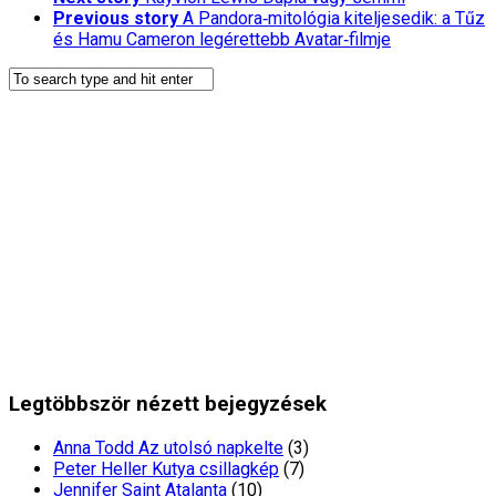
Previous story
A Pandora‑mitológia kiteljesedik: a Tűz
és Hamu Cameron legérettebb Avatar‑filmje
Legtöbbször nézett bejegyzések
Anna Todd Az utolsó napkelte
(3)
Peter Heller Kutya csillagkép
(7)
Jennifer Saint Atalanta
(10)