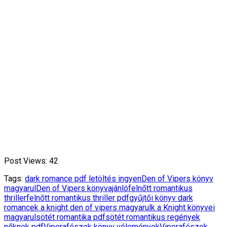
Post Views:
42
Tags:
dark romance pdf letöltés ingyen
Den of Vipers könyv
magyarul
Den of Vipers könyvajánló
felnőtt romantikus
thriller
felnőtt romantikus thriller pdf
gyűjtői könyv dark
romance
k a knight den of vipers magyarul
k a Knight könyvei
magyarul
sötét romantika pdf
sötét romantikus regények
nőknek pdf
Viperafészek könyv vélemények
Viperafészek