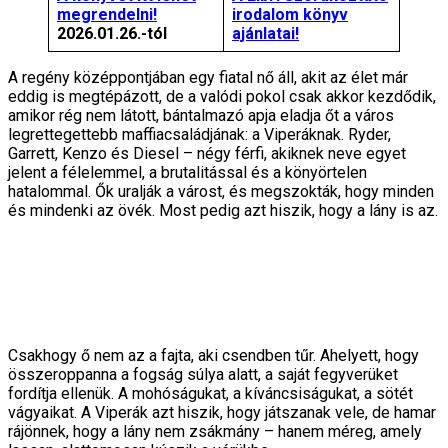
megrendelni!
irodalom könyv
2026.01.26.-tól
ajánlatai!
A regény középpontjában egy fiatal nő áll, akit az élet már
eddig is megtépázott, de a valódi pokol csak akkor kezdődik,
amikor rég nem látott, bántalmazó apja eladja őt a város
legrettegettebb maffiacsaládjának: a Viperáknak. Ryder,
Garrett, Kenzo és Diesel – négy férfi, akiknek neve egyet
jelent a félelemmel, a brutalitással és a könyörtelen
hatalommal. Ők uralják a várost, és megszokták, hogy minden
és mindenki az övék. Most pedig azt hiszik, hogy a lány is az.
Csakhogy ő nem az a fajta, aki csendben tűr. Ahelyett, hogy
összeroppanna a fogság súlya alatt, a saját fegyverüket
fordítja ellenük. A mohóságukat, a kíváncsiságukat, a sötét
vágyaikat. A Viperák azt hiszik, hogy játszanak vele, de hamar
rájönnek, hogy a lány nem zsákmány – hanem méreg, amely