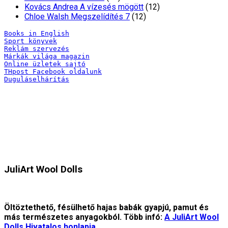
Kovács Andrea A vízesés mögött
(12)
Chloe Walsh Megszelídítés 7
(12)
Books in English
Sport könyvek
Reklám szervezés
Márkák világa magazin
Online üzletek sajtó
THpost Facebook oldalunk
Duguláselhárítás
JuliArt Wool Dolls
Öltöztethető, fésülhető hajas babák gyapjú, pamut és
más természetes anyagokból. Több infó:
A JuliArt Wool
Dolls Hivatalos honlapja