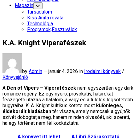
Menu
Magazin
Toggle
Child
Társadalom
Menu
Kiss Anita rovata
Technológia
Programok,Fesztiválok
K.A. Knight Viperafészek
by
Admin
—
január 4, 2026 in
Irodalmi könyvek
/
Könyvajánló
A
Den of Vipers – Viperafészek
nem egyszerűen egy dark
romance regény. Ez egy nyers, provokatív, határokat
feszegető utazás a hatalom, a vágy és a túlélés legsötétebb
bugyraiba. K. A. Knight kultikus kötete most
különleges,
éldekorált kiadásban
tér vissza, amely nemcsak a gyűjtők
szívét dobogtatja meg, hanem minden olvasóét, aki szereti,
ha egy történet nem fél kockáztatni.
A könyvet itt lehet
A Libri Szórakoztató