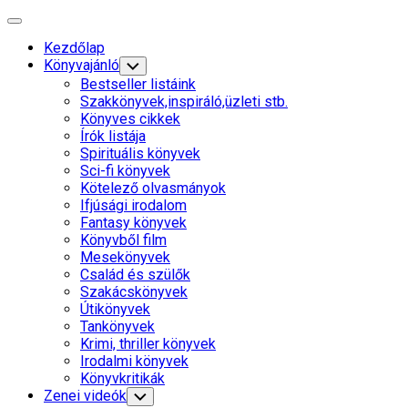
Skip
Expand
to
Menu
Kezdőlap
content
Current
Könyvajánló
Toggle
Child
Page
Bestseller listáink
Menu
Parent
Szakkönyvek,inspiráló,üzleti stb.
Könyves cikkek
Írók listája
Spirituális könyvek
Sci-fi könyvek
Kötelező olvasmányok
Ifjúsági irodalom
Fantasy könyvek
Könyvből film
Mesekönyvek
Család és szülők
Szakácskönyvek
Útikönyvek
Tankönyvek
Krimi, thriller könyvek
Current
Irodalmi könyvek
Page
Könyvkritikák
Parent
Zenei videók
Toggle