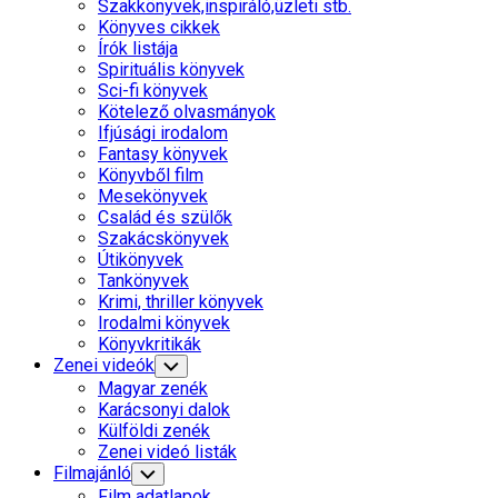
Parent
Szakkönyvek,inspiráló,üzleti stb.
Könyves cikkek
Írók listája
Spirituális könyvek
Sci-fi könyvek
Kötelező olvasmányok
Ifjúsági irodalom
Fantasy könyvek
Könyvből film
Mesekönyvek
Család és szülők
Szakácskönyvek
Útikönyvek
Tankönyvek
Krimi, thriller könyvek
Current
Irodalmi könyvek
Page
Könyvkritikák
Parent
Zenei videók
Toggle
Child
Magyar zenék
Menu
Karácsonyi dalok
Külföldi zenék
Zenei videó listák
Filmajánló
Toggle
Child
Film adatlapok