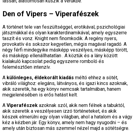
lassan, alattomosan kúszik a vérükbe.
Den of Vipers – Viperafészek
A történet tele van feszültséggel, erotikával, pszichológiai
játszmákkal és olyan karakterdinamikával, amely egyszerre
taszít és vonz. Knight nem finomkodik. A regény nyers,
provokatív és sokszor kegyetlen, mégis magával ragadó. A
négy férfi mindegyike másképp veszélyes, másképp törött,
és másképp ellenállhatatlan . A köztük és a lány között
kialakuló kapcsolat pedig egyszerre romboló és
felemésztően intenzív.
A
különleges, éldekorált kiadás
méltó ehhez a sötét,
vibráló világhoz: elegáns, látványos, és igazi kincs azoknak,
akik szeretik, ha egy könyv nemcsak tartalmában, hanem
megjelenésében is erős hatást kelt.
A
Viperafészek
azoknak szól, akik nem félnek a tabuktól,
akik szeretik a veszélyesen izzó történeteket, és akik
készek elmerülni egy olyan világban, ahol a hatalom és a vágy
kéz a kézben jár. Egy könyv, amely nem hagy nyugodni – és
amely után biztosan más szemmel nézel majd a sötétségre.