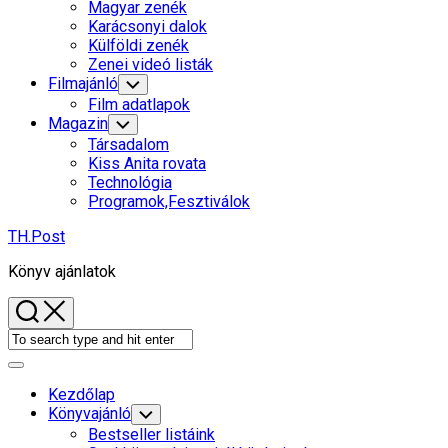
Child
Magyar zenék
Menu
Karácsonyi dalok
Külföldi zenék
Zenei videó listák
Filmajánló
Toggle
Child
Film adatlapok
Menu
Magazin
Toggle
Child
Társadalom
Menu
Kiss Anita rovata
Technológia
Programok,Fesztiválok
TH.Post
Könyv ajánlatok
Expand
Menu
Kezdőlap
Current
Könyvajánló
Toggle
Child
Page
Bestseller listáink
Menu