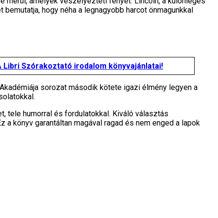
 merül, amelyek veszélyezteti fényét. Lincoln, a különleges
et bemutatja, hogy néha a legnagyobb harcot önmagunkkal
 Libri Szórakoztató irodalom könyvajánlatai!
k Akadémiája sorozat második kötete igazi élmény legyen a
solatokkal.
t, tele humorral és fordulatokkal. Kiváló választás
Ez a könyv garantáltan magával ragad és nem enged a lapok