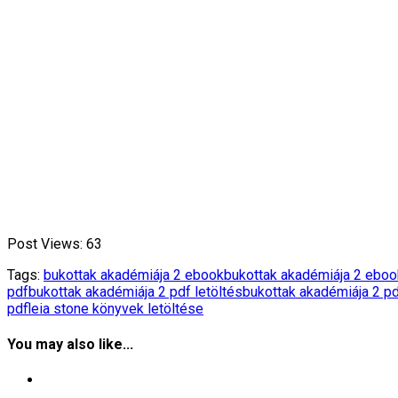
Post Views:
63
Tags:
bukottak akadémiája 2 ebook
bukottak akadémiája 2 ebook
pdf
bukottak akadémiája 2 pdf letöltés
bukottak akadémiája 2 pd
pdf
leia stone könyvek letöltése
You may also like...