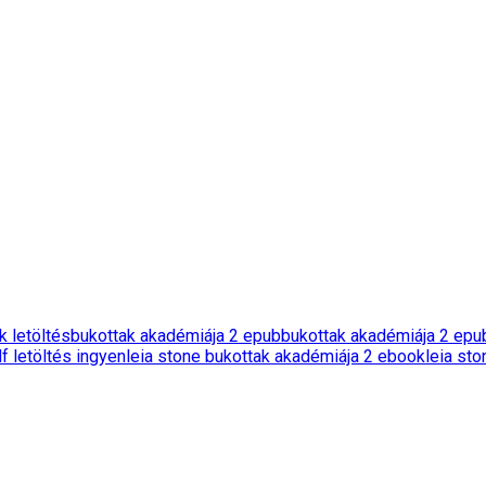
 letöltés
bukottak akadémiája 2 epub
bukottak akadémiája 2 epub
f letöltés ingyen
leia stone bukottak akadémiája 2 ebook
leia st