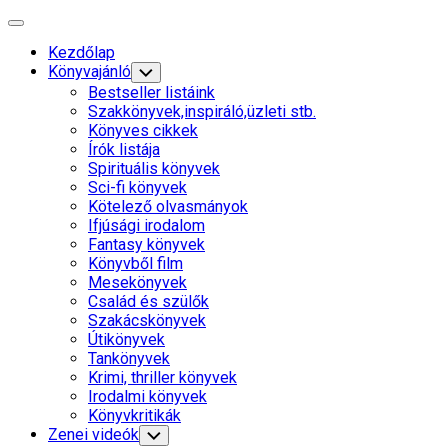
Skip
Expand
to
Menu
Kezdőlap
content
Current
Könyvajánló
Toggle
Child
Page
Bestseller listáink
Menu
Parent
Szakkönyvek,inspiráló,üzleti stb.
Könyves cikkek
Írók listája
Spirituális könyvek
Sci-fi könyvek
Kötelező olvasmányok
Ifjúsági irodalom
Current
Fantasy könyvek
Page
Könyvből film
Parent
Mesekönyvek
Család és szülők
Szakácskönyvek
Útikönyvek
Tankönyvek
Krimi, thriller könyvek
Irodalmi könyvek
Könyvkritikák
Zenei videók
Toggle