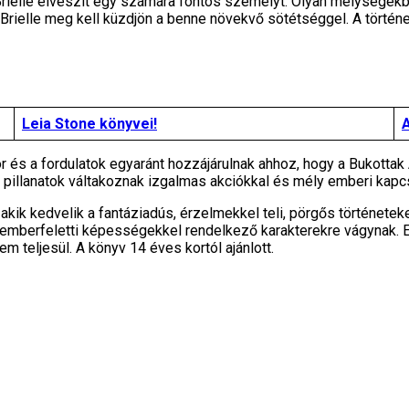
rielle elveszít egy számára fontos személyt. Olyan mélységekbe
Brielle meg kell küzdjön a benne növekvő sötétséggel. A történ
Leia Stone könyvei!
A
r és a fordulatok egyaránt hozzájárulnak ahhoz, hogy a Bukotta
 pillanatok váltakoznak izgalmas akciókkal és mély emberi kapc
 akik kedvelik a fantáziadús, érzelmekkel teli, pörgős történeteke
 emberfeletti képességekkel rendelkező karakterekre vágynak. 
em teljesül. A könyv 14 éves kortól ajánlott.