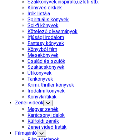
Parent
Szakkönyvek,inspiráló,üzleti stb.
Könyves cikkek
Írók listája
Spirituális könyvek
Sci-fi könyvek
Kötelező olvasmányok
Ifjúsági irodalom
Current
Fantasy könyvek
Page
Könyvből film
Parent
Mesekönyvek
Család és szülők
Szakácskönyvek
Útikönyvek
Tankönyvek
Krimi, thriller könyvek
Irodalmi könyvek
Könyvkritikák
Zenei videók
Toggle
Child
Magyar zenék
Menu
Karácsonyi dalok
Külföldi zenék
Zenei videó listák
Filmajánló
Toggle
Child
Film adatlapok