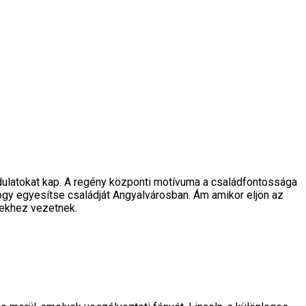
ordulatokat kap. A regény központi motívuma a családfontossága
gy egyesítse családját Angyalvárosban. Ám amikor eljön az
yekhez vezetnek.