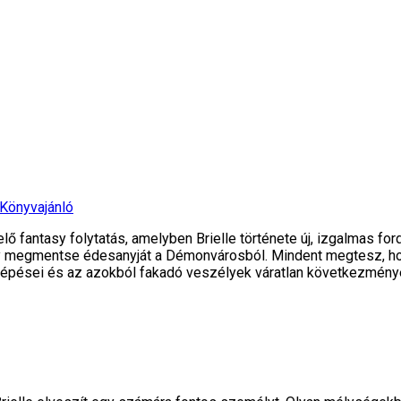
Könyvajánló
lő fantasy folytatás, amelyben Brielle története új, izgalmas f
ogy megmentse édesanyját a Démonvárosból. Mindent megtesz, ho
or lépései és az azokból fakadó veszélyek váratlan következmén