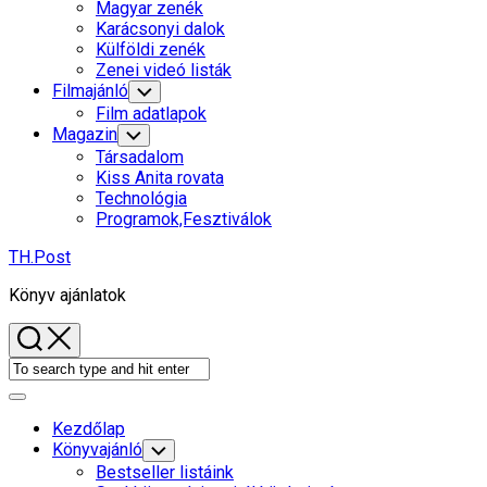
Child
Magyar zenék
Menu
Karácsonyi dalok
Külföldi zenék
Zenei videó listák
Filmajánló
Toggle
Child
Film adatlapok
Menu
Magazin
Toggle
Child
Társadalom
Menu
Kiss Anita rovata
Technológia
Programok,Fesztiválok
TH.Post
Könyv ajánlatok
Expand
Menu
Kezdőlap
Current
Könyvajánló
Toggle
Child
Page
Bestseller listáink
Menu