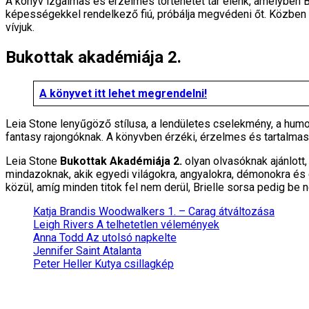
A könyv izgalmas és érzelmes történetet tár elénk, amelyben B
képességekkel rendelkező fiú, próbálja megvédeni őt. Közben 
vívjuk.
Bukottak akadémiája 2.
A könyvet itt lehet megrendelni!
Leia Stone lenyűgöző stílusa, a lendületes cselekmény, a humo
fantasy rajongóknak. A könyvben érzéki, érzelmes és tartalmas
Leia Stone
Bukottak Akadémiája 2.
olyan olvasóknak ajánlott,
mindazoknak, akik egyedi világokra, angyalokra, démonokra és
közül, amíg minden titok fel nem derül, Brielle sorsa pedig be n
Katja Brandis Woodwalkers 1. – Carag átváltozása
Leigh Rivers A telhetetlen vélemények
Anna Todd Az utolsó napkelte
Jennifer Saint Atalanta
Peter Heller Kutya csillagkép