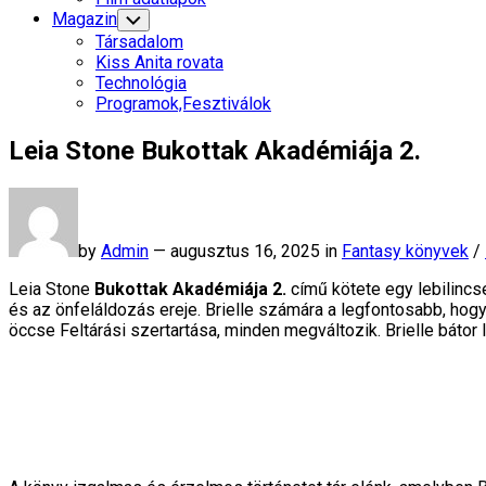
Menu
Magazin
Toggle
Child
Társadalom
Menu
Kiss Anita rovata
Technológia
Programok,Fesztiválok
Leia Stone Bukottak Akadémiája 2.
by
Admin
—
augusztus 16, 2025 in
Fantasy könyvek
/
Leia Stone
Bukottak Akadémiája 2.
című kötete egy lebilincse
és az önfeláldozás ereje. Brielle számára a legfontosabb, h
öccse Feltárási szertartása, minden megváltozik. Brielle bát