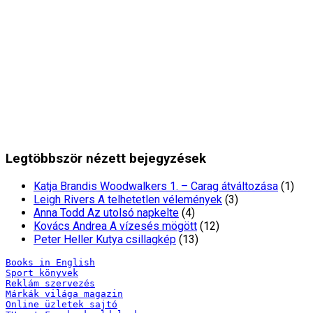
Legtöbbször nézett bejegyzések
Katja Brandis Woodwalkers 1. – Carag átváltozása
(1)
Leigh Rivers A telhetetlen vélemények
(3)
Anna Todd Az utolsó napkelte
(4)
Kovács Andrea A vízesés mögött
(12)
Peter Heller Kutya csillagkép
(13)
Books in English
Sport könyvek
Reklám szervezés
Márkák világa magazin
Online üzletek sajtó